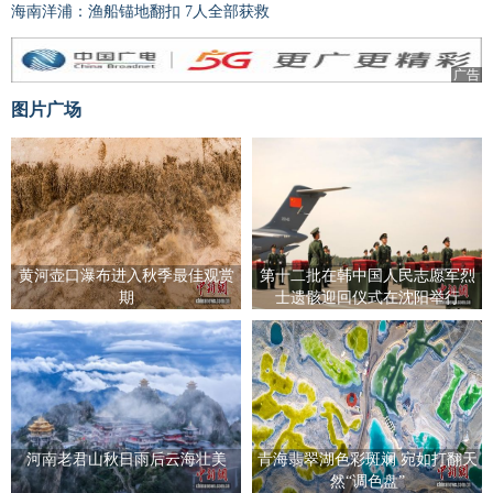
海南洋浦：渔船锚地翻扣 7人全部获救
广告
图片广场
黄河壶口瀑布进入秋季最佳观赏
第十二批在韩中国人民志愿军烈
期
士遗骸迎回仪式在沈阳举行
河南老君山秋日雨后云海壮美
青海翡翠湖色彩斑斓 宛如打翻天
然“调色盘”