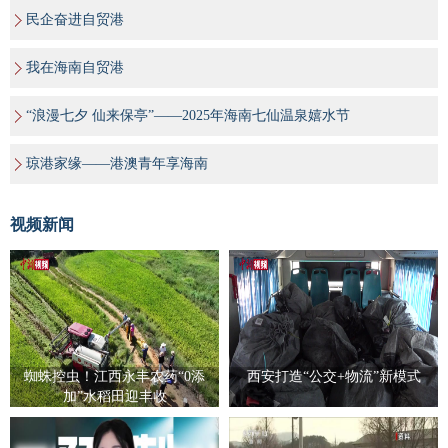
民企奋进自贸港
我在海南自贸港
“浪漫七夕 仙来保亭”——2025年海南七仙温泉嬉水节
琼港家缘——港澳青年享海南
视频新闻
蜘蛛控虫！江西永丰农药“0添
西安打造“公交+物流”新模式
加”水稻田迎丰收