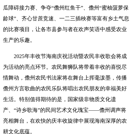
瓜障碍接力赛、争夺“儋州红鱼干”、儋州“蜜柚菠萝保
龄球”、齐心甘蔗竞速、一二三插秧赛等富有乡土气息
的比赛项目，让各市县参与者在欢声笑语中感受农业
生产的乐趣。
2025年丰收节海南庆祝活动暨农民丰收歌会将成
为活动的亮点环节。农民舞狮队将带着丰收的喜悦尽
情舞动，儋州农民书法家将在舞台上挥毫泼墨，传播
儋州方言歌曲的农民乐队将唱出农民朋友的幸福美好
生活。特别值得期待的是，国家级非物质文化遗
产、“诗乡歌海”的民间艺术文化瑰宝——儋州调声将
亮相舞台，在欢快的庆丰收旋律中展现海南深厚的农
耕文化底蕴。