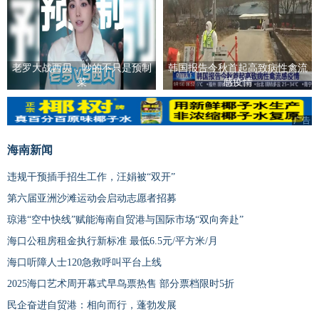
老罗大战西贝，吵的不只是预制
韩国报告今秋首起高致病性禽流
菜
感疫情
广告
海南新闻
违规干预插手招生工作，汪娟被“双开”
第六届亚洲沙滩运动会启动志愿者招募
琼港“空中快线”赋能海南自贸港与国际市场“双向奔赴”
海口公租房租金执行新标准 最低6.5元/平方米/月
海口听障人士120急救呼叫平台上线
2025海口艺术周开幕式早鸟票热售 部分票档限时5折
民企奋进自贸港：相向而行，蓬勃发展