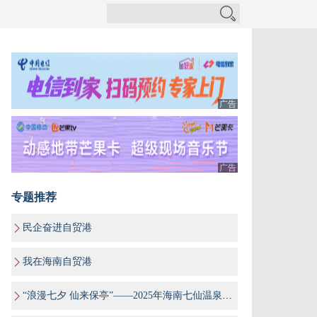
广告
广告
专题推荐
民企奋进自贸港
我在海南自贸港
“浪漫七夕 仙来保亭”——2025年海南七仙温泉嬉水节