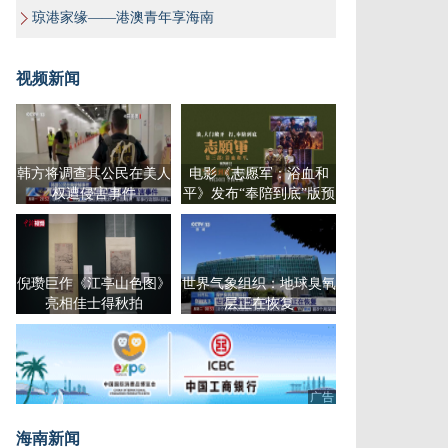
琼港家缘——港澳青年享海南
视频新闻
韩方将调查其公民在美人
电影《志愿军：浴血和
权遭侵害事件
平》发布“奉陪到底”版预
告
倪瓒巨作《江亭山色图》
世界气象组织：地球臭氧
亮相佳士得秋拍
层正在恢复
广告
海南新闻