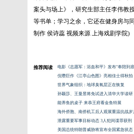
案头与场上》，研究生部主任李伟教
等书单；学习之余，它还在健身房与同
制作 侯诗蕊 视频来源 上海戏剧学院)
电影《志愿军：浴血和平》发布“奉陪到底
推荐阅读
倪瓒巨作《江亭山色图》亮相佳士得秋拍
世界气象组织：地球臭氧层正在恢复
孙颖莎、王曼昱将免试进入清华大学读研
能养鱼的桌子 来恭王府看金鱼特展
海外侨胞、南侨机工后人观展重温抗战岁
泄露重要军事目标动态 3人犯间谍罪获刑
美国总统特朗普威胁将宣布全国紧急状态