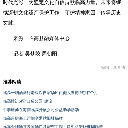
时代光彩，为坚定文化自信贡献临高力量。未来将继
续深耕文化遗产保护工作，守护精神家园，传承历史
文脉。
来源：临高县融媒体中心
记者 吴梦姣 周朝阳
编辑：李奥迪
推荐阅读
临高一烟酒商行老板以自家场所供他人赌博 被判7个月
临高推进5座“口袋公园”建设
中泰证券在海南临高开展乡村公益助学活动
临高昌拱海上运输交通站旧址揭牌
临高金牌港开发区港口及配套工程：建引桥避让珊瑚礁带