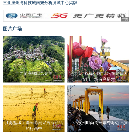
三亚崖州湾科技城南繁分析测试中心揭牌
广告
图片广场
广西苗寨梯田风光美
迎国庆 “祝福祖国”花坛在北京天
安门广场有序搭建
江苏盐城：渔民退潮采拾海产品
2025泉州时尚周开幕秀海边上演
如行画中