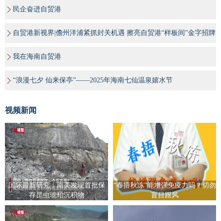
民企奋进自贸港
自贸港新视界|儋州洋浦紧抓封关机遇 擦亮自贸港“样板间”金字招牌
我在海南自贸港
“浪漫七夕 仙来保亭”——2025年海南七仙温泉嬉水节
视频新闻
国际最新研究：南美发现首批保
“春捂秋冻”能增强免疫力吗？切勿
存昆虫琥珀沉积物
盲目跟风