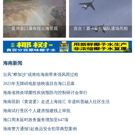
黄河壶口瀑布现云海景观
首次！轰-6双机编队通场亮相
广告
海南新闻
台风“桦加沙”或将给海南带来强风雨过程
2025年无障碍电影放映项目在海口启幕
海南省肺炎球菌性疾病预防与控制研讨会举行
海南琼剧《黄道婆》走进上海徐汇 非遗科普融入社区生活
海南试行垦区个人建房报建线上审批
海口周末延时政务服务增加至647项
海南警方通报5起食品安全犯罪典型案例