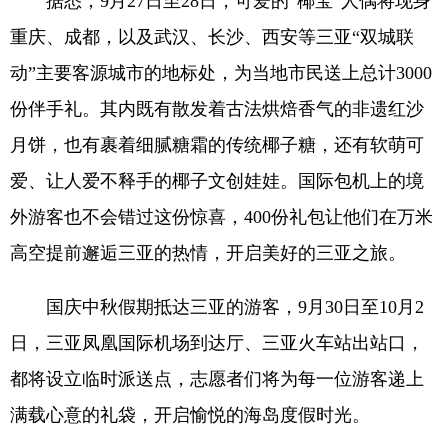
据悉，9月27日至28日，可爱的“椰宝”人偶将现身
重庆、成都，以及武汉、长沙、西安等三亚“双城联
动”主要客源城市的地标处，为当地市民送上总计3000
份伴手礼。其内既有散发着古法烘焙香气的非遗红沙
月饼，也有裹着细腻糖霜的传统椰子糖，还有软萌可
爱、让人爱不释手的椰子文创娃娃。国际包机上的境
外游客也不会错过这份惊喜，400份礼包让他们在万米
高空提前邂逅三亚的热情，开启美好的三亚之旅。
国庆中秋假期抵达三亚的游客，9月30日至10月2
日，三亚凤凰国际机场到达厅、三亚火车站出站口，
都将设立临时派送点，志愿者们将为每一位游客递上
满载心意的礼袋，开启愉悦的海岛度假时光。