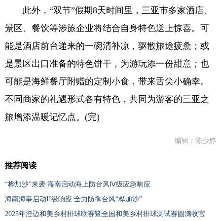
此外，“双节”假期8天时间里，三亚市多家酒店、
景区、餐饮等涉旅企业将结合自身特色送上惊喜。可
能是酒店前台递来的一碗清补凉，驱散旅途疲惫；或
是景区出口准备的特色饼干，为游玩添一份甜意；也
可能是海鲜餐厅附赠的定制小食，带来舌尖小确幸。
不同商家的礼遇形式各有特色，共同为游客的三亚之
旅增添温暖记忆点。(完)
编辑：陈少婷
推荐阅读
“桦加沙”来袭 海南启动海上防台风Ⅳ级应急响应
海南海事启动II级响应 全力防御台风“桦加沙”
2025年澄迈和美乡村排球联赛暨全国和美乡村排球测试赛圆满收官