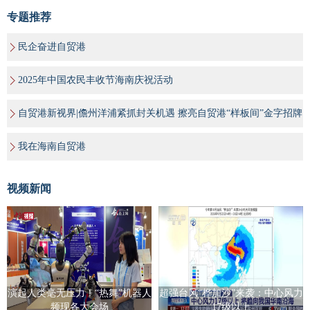
专题推荐
民企奋进自贸港
2025年中国农民丰收节海南庆祝活动
自贸港新视界|儋州洋浦紧抓封关机遇 擦亮自贸港“样板间”金字招牌
我在海南自贸港
视频新闻
演起人类毫无压力！“热舞”机器人
超强台风“桦加沙”来袭：中心风力
频现各大会场
17级以上