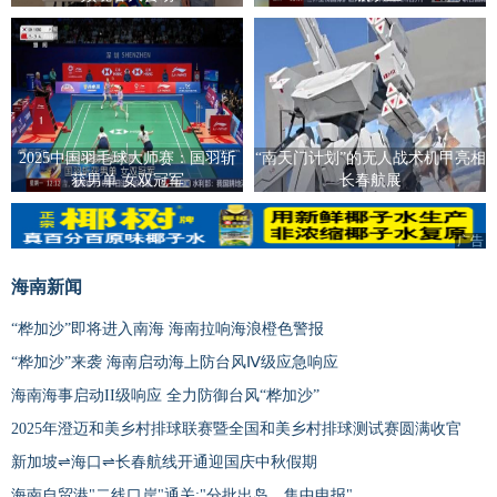
2025中国羽毛球大师赛：国羽斩
“南天门计划”的无人战术机甲亮相
获男单 女双冠军
长春航展
广告
海南新闻
“桦加沙”即将进入南海 海南拉响海浪橙色警报
“桦加沙”来袭 海南启动海上防台风Ⅳ级应急响应
海南海事启动II级响应 全力防御台风“桦加沙”
2025年澄迈和美乡村排球联赛暨全国和美乡村排球测试赛圆满收官
新加坡⇌海口⇌长春航线开通迎国庆中秋假期
海南自贸港"二线口岸"通关:"分批出岛、集中申报"