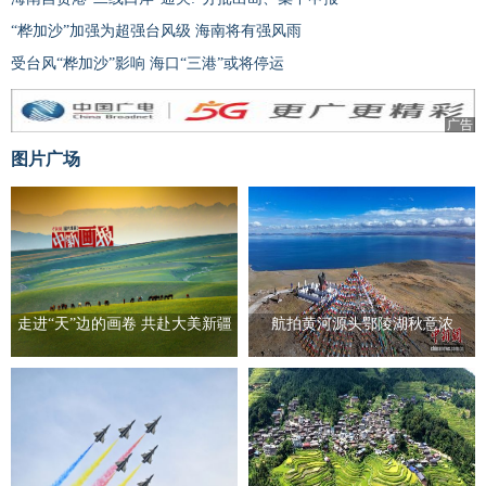
“桦加沙”加强为超强台风级 海南将有强风雨
受台风“桦加沙”影响 海口“三港”或将停运
广告
图片广场
走进“天”边的画卷 共赴大美新疆
航拍黄河源头鄂陵湖秋意浓