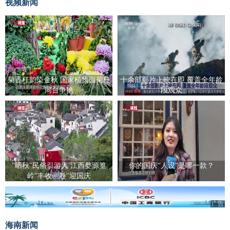
视频新闻
菊香桂韵染金秋 国家植物园菊桂
十余部影片上映在即 覆盖全年龄
同台争艳
段观众
"晒秋"民俗引游人 江西婺源篁
你的国庆“人设”是哪一款？
岭"丰收画卷"迎国庆
广告
海南新闻