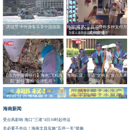
庆佳节 中外游客乐享中国假期
外国“暖男”三亚消费称多种支付方
式很便捷
【活力中国调研行】海南“飞机医
海南三亚：非遗“交响乐”迎八方来
院”如何“圈粉”全球航司？
客
广告
海南新闻
受台风影响 海口“三港”4日16时起停运
非必要不外出！海南文昌实施“五停一关”措施