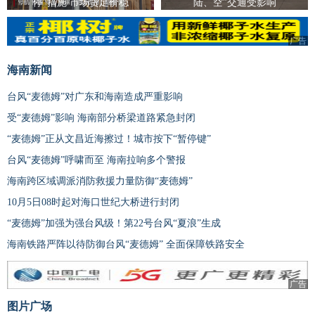
停”措施 市场货足价稳
陆、空”交通受影响
广告
广告
海南新闻
台风“麦德姆”对广东和海南造成严重影响
受“麦德姆”影响 海南部分桥梁道路紧急封闭
“麦德姆”正从文昌近海擦过！城市按下“暂停键”
台风“麦德姆”呼啸而至 海南拉响多个警报
海南跨区域调派消防救援力量防御“麦德姆”
10月5日08时起对海口世纪大桥进行封闭
“麦德姆”加强为强台风级！第22号台风“夏浪”生成
海南铁路严阵以待防御台风“麦德姆” 全面保障铁路安全
广告
图片广场