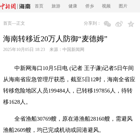
首页
旅游
健康
侨乡
视频
图片
首页
—正文
分享到：
海南转移近20万人防御“麦德姆”
2025年10月05日 18:23 来源：
中国新闻网
中新网海口10月5日电 (记者 王子谦)记者5日午间
从海南省应急管理厅获悉，截至5日12时，海南全省应
转移危险地区人员199484人，已转移197856人，待转
移1628人。
全省渔船30769艘，原在港渔船28160艘，需避风
渔船2609艘，均已完成机动或回港避风。