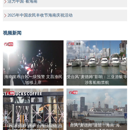
活力中国·看海南
2025年中国农民丰收节海南庆祝活动
视频新闻
海南发布台风一级预警 文昌渔民
受台风“麦德姆”影响：三亚游艇等
转移上岸
涉客船舶禁航
台风“麦德姆”来袭！海口启动“六
台风“麦德姆”逼近：海南“海、