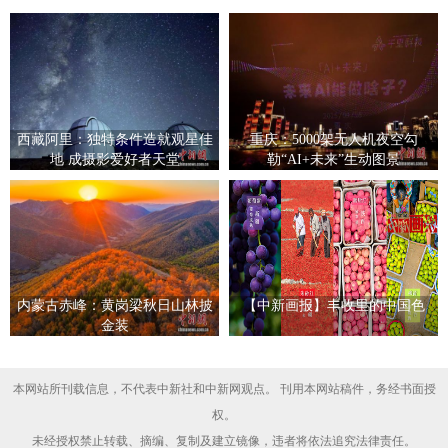
西藏阿里：独特条件造就观星佳
重庆：5000架无人机夜空勾
地 成摄影爱好者天堂
勒“AI+未来”生动图景
内蒙古赤峰：黄岗梁秋日山林披
【中新画报】丰收里的中国色
金装
本网站所刊载信息，不代表中新社和中新网观点。 刊用本网站稿件，务经书面授
权。
未经授权禁止转载、摘编、复制及建立镜像，违者将依法追究法律责任。