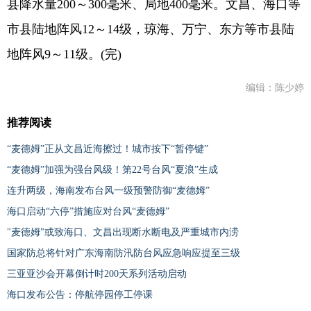
县降水量200～300毫米、局地400毫米。文昌、海口等
市县陆地阵风12～14级，琼海、万宁、东方等市县陆
地阵风9～11级。(完)
编辑：陈少婷
推荐阅读
“麦德姆”正从文昌近海擦过！城市按下“暂停键”
“麦德姆”加强为强台风级！第22号台风“夏浪”生成
连升两级，海南发布台风一级预警防御“麦德姆”
海口启动“六停”措施应对台风“麦德姆”
"麦德姆"或致海口、文昌出现断水断电及严重城市内涝
国家防总将针对广东海南防汛防台风应急响应提至三级
三亚亚沙会开幕倒计时200天系列活动启动
海口发布公告：停航停园停工停课