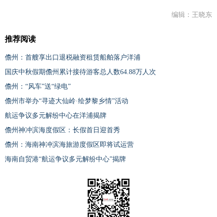
编辑：王晓东
推荐阅读
儋州：首艘享出口退税融资租赁船舶落户洋浦
国庆中秋假期儋州累计接待游客总人数64.88万人次
儋州：“风车”送“绿电”
儋州市举办“寻迹大仙岭·绘梦黎乡情”活动
航运争议多元解纷中心在洋浦揭牌
儋州神冲滨海度假区：长假首日迎首秀
儋州：海南神冲滨海旅游度假区即将试运营
海南自贸港“航运争议多元解纷中心”揭牌