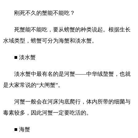
刚死不久的蟹能不能吃？
死蟹能不能吃，要从螃蟹的种类说起。根据生长
水域类型，螃蟹可分为海蟹和淡水蟹。
■ 淡水蟹
淡水蟹中最有名的是河蟹——中华绒螯蟹，也就
是大家常说的“大闸蟹”。
河蟹一般会在河床沟底爬行，体内所带的细菌与
毒素较多，因此河蟹一定要吃活的。
■ 海蟹