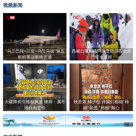
视频新闻
“乌兰巴托=三亚=乌兰乌德”第五
西藏日喀则嘎玛沟受助游客全部
航权客运航线开通
已安全返程
大疆降价引维权风波 律师：属市
秋意浓,柿子红.许我们都能"柿
场自由定价
柿"如意,"柿柿"顺心
广告