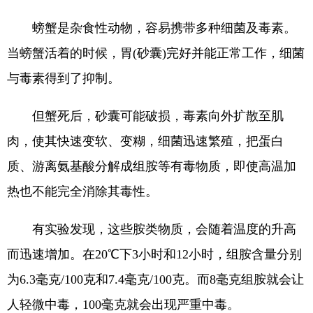
螃蟹是杂食性动物，容易携带多种细菌及毒素。
当螃蟹活着的时候，胃(砂囊)完好并能正常工作，细菌
与毒素得到了抑制。
但蟹死后，砂囊可能破损，毒素向外扩散至肌
肉，使其快速变软、变糊，细菌迅速繁殖，把蛋白
质、游离氨基酸分解成组胺等有毒物质，即使高温加
热也不能完全消除其毒性。
有实验发现，这些胺类物质，会随着温度的升高
而迅速增加。在20℃下3小时和12小时，组胺含量分别
为6.3毫克/100克和7.4毫克/100克。而8毫克组胺就会让
人轻微中毒，100毫克就会出现严重中毒。