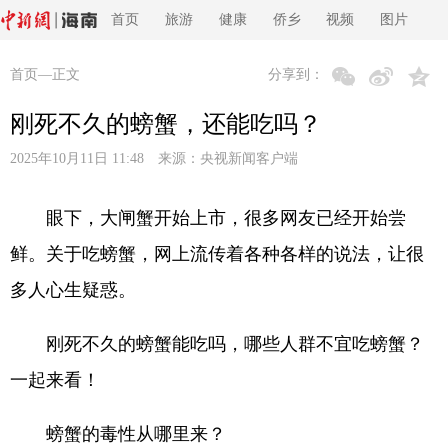
首页
旅游
健康
侨乡
视频
图片
首页
—正文
分享到：
刚死不久的螃蟹，还能吃吗？
2025年10月11日 11:48 来源：
央视新闻客户端
眼下，大闸蟹开始上市，很多网友已经开始尝
鲜。关于吃螃蟹，网上流传着各种各样的说法，让很
多人心生疑惑。
刚死不久的螃蟹能吃吗，哪些人群不宜吃螃蟹？
一起来看！
螃蟹的毒性从哪里来？