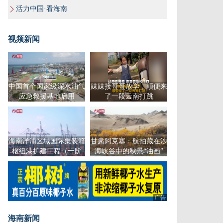
活力中国·看海南
视频新闻
中国首个国家级深水油气
妹妹接哥哥放学，顺便来
应急救援基地启用
了一段云南打跳
海南洋浦区域国际集装箱
甘肃阿克塞：航拍藏在沙
枢纽港扩建工程（一阶
海峡谷中的秋景“油画”
段）二期码头交工验收
广告
海南新闻