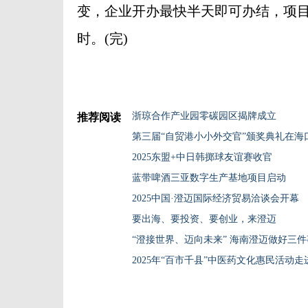
变，企业开办最快半天即可办结，项目
时。(完)
浙琼合作产业园零碳园区揭牌成立
推荐阅读
第三届“自贸港小小外交官”颁奖典礼在海
2025东盟+中日韩掷球友谊赛收官
蓝带啤酒三亚数字生产基地项目启动
2025中国·澄迈国际经济贸易洽谈会开幕
要出海、要投资、要创业，来澄迈
“澄接世界、迈向未来” 海南澄迈做好三件
2025年“百市千县”中医药文化惠民活动走