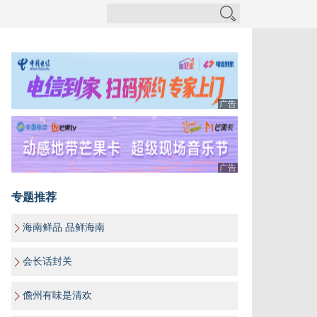
广告
广告
专题推荐
海南鲜品 品鲜海南
会长话封关
儋州有味是清欢