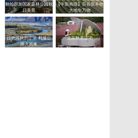
航拍群加国家森林公园秋
【中新画报】百谷庆丰收
日美景
大地生万物
拉萨河秋韵正浓 村落公
北京秋意正浓
路入画来