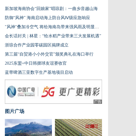
新加坡海南协会“回娘家”唱琼剧：一曲乡音越山海
防御“风神” 海南启动海上防台风Ⅳ级应急响应
"风神"叠加冷空气 将给海南岛带来强风雨及明显降温
会长话封关 | 林星：“给水稻产业带来三大发展机遇”
浙琼合作产业园零碳园区揭牌成立
第三届“自贸港小小外交官”颁奖典礼在海口举行
2025东盟+中日韩掷球友谊赛收官
蓝带啤酒三亚数字生产基地项目启动
广告
图片广场