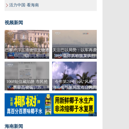
活力中国·看海南
视频新闻
巴黎卢浮宫博物馆文物遭
关注巴以局势：以军再袭
劫
加沙 轰炸后称恢复执行
停火
1068短信藏陷阱 市民抢
今年第24号台风“风神”
票最高被骗17万
海南省气象局发布台风四
级预警
广告
海南新闻