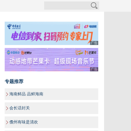
广告
广告
专题推荐
海南鲜品 品鲜海南
会长话封关
儋州有味是清欢