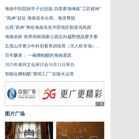
海南中职院校学子比技能 四类赛项锤炼“工匠精神”
“风神”趋近 海南发布台风、海浪警报
台风“风神”将给海南岛东半部地区制造强风雨
海南坐标·热带雨林国家公园定向越野挑战赛开赛
五指山市青少年科创素养训练营（无人机专场）落幕
百年飘香： 一碗糟粕醋的海南基因
2025年崖州文化研讨会10月21日举办
智能化糟粕醋“透明工厂”在陵水运营
广告
图片广场