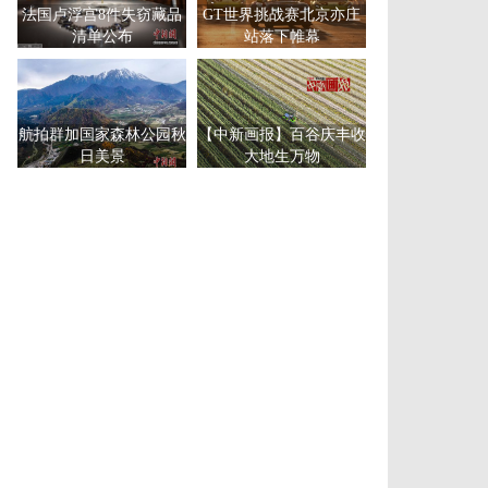
法国卢浮宫8件失窃藏品
GT世界挑战赛北京亦庄
清单公布
站落下帷幕
航拍群加国家森林公园秋
【中新画报】百谷庆丰收
日美景
大地生万物