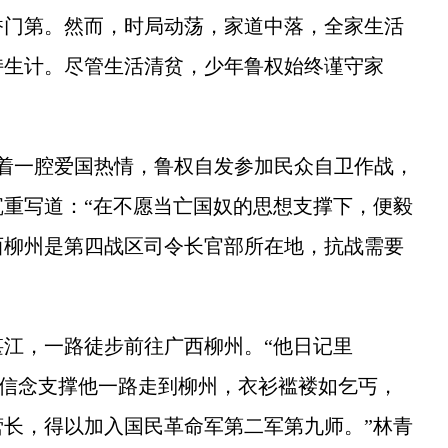
香门第。然而，时局动荡，家道中落，全家生活
持生计。尽管生活清贫，少年鲁权始终谨守家
着一腔爱国热情，鲁权自发参加民众自卫作战，
重写道：“在不愿当亡国奴的思想支撑下，便毅
西柳州是第四战区司令长官部所在地，抗战需要
，一路徒步前往广西柳州。“他日记里
股信念支撑他一路走到柳州，衣衫褴褛如乞丐，
长，得以加入国民革命军第二军第九师。”林青