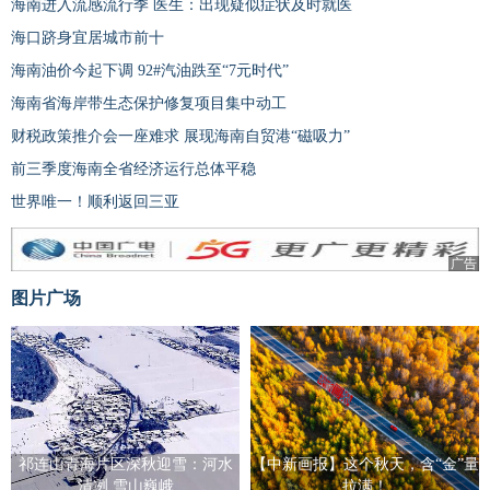
海南进入流感流行季 医生：出现疑似症状及时就医
海口跻身宜居城市前十
海南油价今起下调 92#汽油跌至“7元时代”
海南省海岸带生态保护修复项目集中动工
财税政策推介会一座难求 展现海南自贸港“磁吸力”
前三季度海南全省经济运行总体平稳
世界唯一！顺利返回三亚
广告
图片广场
祁连山青海片区深秋迎雪：河水
【中新画报】这个秋天，含“金”量
清冽 雪山巍峨
拉满！