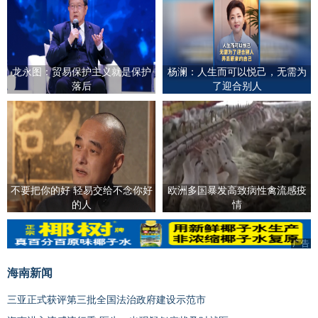
龙永图：贸易保护主义就是保护
杨澜：人生而可以悦己，无需为
落后
了迎合别人
不要把你的好 轻易交给不念你好
欧洲多国暴发高致病性禽流感疫
的人
情
广告
广告
海南新闻
三亚正式获评第三批全国法治政府建设示范市