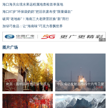
海口海关出境水果远程属地查检首单落地
海口87岁“环保袋奶奶”把旧衣废布变“限量爆款”
破局“老地标”！海南三大老牌景区焕“新”而行
加绿巧食品：让“海南味”巧克力香飘世界
广告
图片广场
北京：圆明园秋色正浓引游人
中国成功发射遥感四十六号卫星