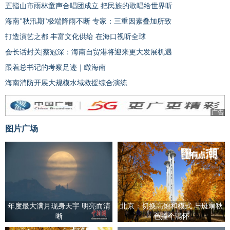
五指山市雨林童声合唱团成立 把民族的歌唱给世界听
海南"秋汛期"极端降雨不断 专家：三重因素叠加所致
打造演艺之都 丰富文化供给 在海口视听全球
会长话封关|蔡冠深：海南自贸港将迎来更大发展机遇
跟着总书记的考察足迹｜瞰海南
海南消防开展大规模水域救援综合演练
广告
图片广场
年度最大满月现身天宇 明亮而清
北京：切换高饱和模式 与斑斓秋
晰
色撞个满怀