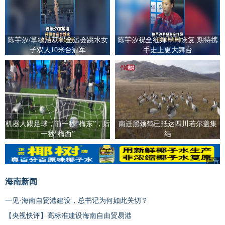
陈芋汐/掌敏洁获得全运会跳水女
陈芋汐祝全红婵早日恢复 期待携
子双人10米台冠军
手走上更大舞台
机器人踢足球，前一秒“梅东”，后
南迁黑颈鹤已抵达四川若尔盖集
一秒“梅西”
结
广告
广告
海南新闻
一见·海南自贸港建设，总书记为何如此关切？
【央视快评】高标准建设海南自由贸易港