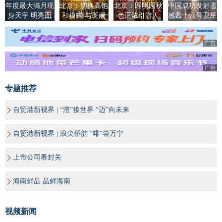
年度最大满月现
北京：切换高饱
北京：圆明园秋
中国成功发射遥
身天宇 明亮而
和模式 与斑斓
色正浓引游人
感四十六号卫星
清晰
秋色撞个满怀
广告
广告
专题推荐
自贸港新视界 | “澄”接世界 “迈”向未来
自贸港新视界 | 浪尖侨韵 “啡”尝万宁
上市公司看封关
海南鲜品 品鲜海南
视频新闻