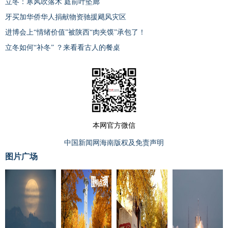
立冬：寒风吹落木 庭前叶坠廊
牙买加华侨华人捐献物资驰援飓风灾区
进博会上“情绪价值”被陕西“肉夹馍”承包了！
立冬如何“补冬” ？来看看古人的餐桌
本网官方微信
中国新闻网海南版权及免责声明
图片广场