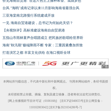
侨见海南自贸港:"在这片热土上播种希望、成就梦想"
台风 “海鸥”成有记录以来11月影响海南省最强台风
三亚海棠南北路慢行系统建成开放
一见·海南自贸港建设，总书记为何如此关切？
【央视快评】高标准建设海南自由贸易港
五指山市雨林童声合唱团成立 把民族的歌唱给世界听
海南"秋汛期"极端降雨不断 专家：三重因素叠加所致
打造演艺之都 丰富文化供给 在海口视听全球
广告
本网站所刊载信息，不代表中新社和中新网观点。 刊用本网站稿件，务经书面授
权。
未经授权禁止转载、摘编、复制及建立镜像，违者将依法追究法律责任。
[
网上传播视听节目许可证（0106168)
] [
京ICP证040655号
][京公网安备：
110102003042] [
京ICP备2021034286号-7
]