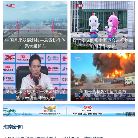
中国首座双层斜拉—悬索协作体
设计团队解密十五运会吉祥物如
系大桥通车
何“可爱到发芽”
奥运冠军谢思埸：一块金牌给老
美国一货机发生坠毁事故
婆，一块金牌给儿子
广告
海南新闻