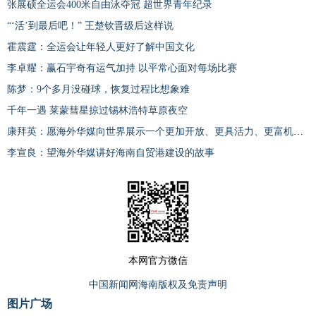
张展硕全运会400米自由泳夺冠 超世界青年纪录
“‘活’到最后吧！” 王楚钦晋级后这样说
霍震霆：全运会让年轻人更好了解中国文化
李卓耀：赢石宇奇有运气加持 以平常心面对每场比赛
陈梦：9个多月没碰球，恢复过程比想象难
千年一遇 莱蒙彗星掠过锡林浩特草原夜空
康拜英：愿海外华媒向世界展示一个更加开放、更具活力、更富机遇的海南
李宣良：望海外华媒讲好海南自贸港建设的故事
本网官方微信
中国新闻网海南版权及免责声明
图片广场