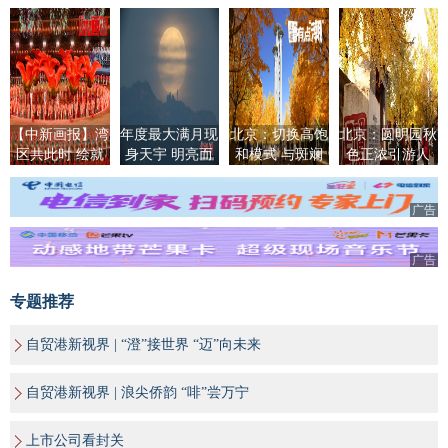
【中新画报】湾
年度最大满月现
北京：切换高饱
北京：圆明园秋
区共此时 绘就
身天宇 明亮而
和模式 与斑斓
色正浓引游人
全运华章
清晰
秋色撞个满怀
广告
广告
专题推荐
自贸港新视界 | “澄”接世界 “迈”向未来
自贸港新视界 | 浪尖侨韵 “啡”尝万宁
上市公司看封关