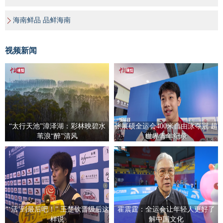
海南鲜品 品鲜海南
视频新闻
“太行天池”漳泽湖：彩林映碧水
张展硕全运会400米自由泳夺冠 超
苇浪“醉”清风
世界青年纪录
“‘活’到最后吧！” 王楚钦晋级后这
霍震霆：全运会让年轻人更好了
样说
解中国文化