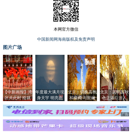
本网官方微信
中国新闻网海南版权及免责声明
图片广场
【中新画报】湾
年度最大满月现
北京：切换高饱
北京：圆明园秋
区共此时 绘就
身天宇 明亮而
和模式 与斑斓
色正浓引游人
全运华章
清晰
秋色撞个满怀
广告
广告