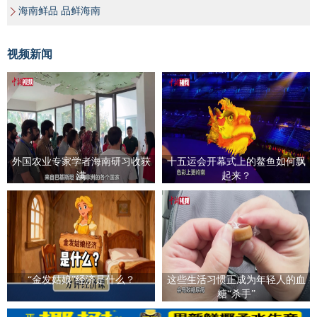
海南鲜品 品鲜海南
视频新闻
外国农业专家学者海南研习收获
十五运会开幕式上的鳌鱼如何飘
满
起来？
“金发姑娘”经济是什么？
这些生活习惯正成为年轻人的血
糖“杀手”