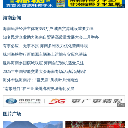
广告
广告
海南新闻
海南民营经营主体逾353万户 成自贸港建设重要力量
知名民营企业助力海南自贸港高质量发展大会11月举办
有事必应、无事不扰 海南多维发力优化营商环境
琼州海峡举行新能源车辆海上运输火灾应急演练
世界海南乡团槟城联谊 海南自贸港机遇受关注
2025年中国智能交通大会海南专场活动启动报名
海外华媒海南行：“巨无霸”风机叶片海南造
“南繁硅谷”在三亚崖州湾科技城蓬勃发展
广告
图片广场