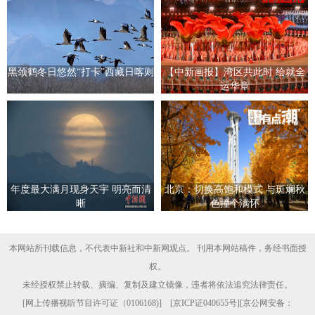
黑颈鹤冬日悠然“打卡”西藏日喀则
【中新画报】湾区共此时 绘就全
运华章
年度最大满月现身天宇 明亮而清
北京：切换高饱和模式 与斑斓秋
晰
色撞个满怀
本网站所刊载信息，不代表中新社和中新网观点。 刊用本网站稿件，务经书面授
权。
未经授权禁止转载、摘编、复制及建立镜像，违者将依法追究法律责任。
[
网上传播视听节目许可证（0106168)
] [
京ICP证040655号
][京公网安备：