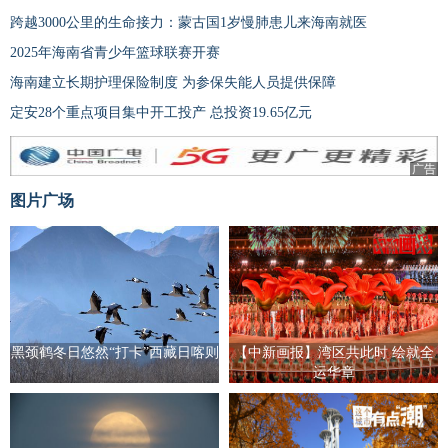
跨越3000公里的生命接力：蒙古国1岁慢肺患儿来海南就医
2025年海南省青少年篮球联赛开赛
海南建立长期护理保险制度 为参保失能人员提供保障
定安28个重点项目集中开工投产 总投资19.65亿元
广告
图片广场
黑颈鹤冬日悠然“打卡”西藏日喀则
【中新画报】湾区共此时 绘就全
运华章