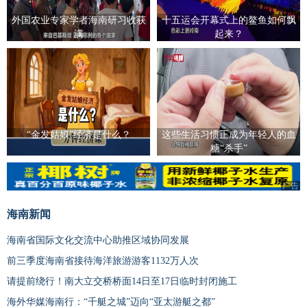
外国农业专家学者海南研习收获
十五运会开幕式上的鳌鱼如何飘
满
起来？
“金发姑娘”经济是什么？
这些生活习惯正成为年轻人的血
糖“杀手”
广告
广告
海南新闻
海南省国际文化交流中心助推区域协同发展
前三季度海南省接待海洋旅游游客1132万人次
请提前绕行！南大立交桥桥面14日至17日临时封闭施工
海外华媒海南行：“千艇之城”迈向“亚太游艇之都”