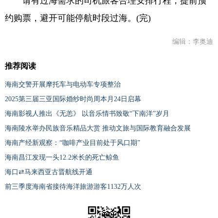
请有过海需求的司机旅客合理安排行程，提前预
约购票，避开可能停航时段过海。(完)
编辑：李奥迪
推荐阅读
海南交警开展摩托车与电动车专项整治
2025第三届三亚国际婚纱时尚周本月24日启幕
海南影视人推出《无恙》 以音乐情书致敬“下南洋”岁月
海南陵水举办民族音乐精品大赏 推动文旅与国际教育融合发展
海南产经新观察：“咖啡产业目前处于风口期”
海南昌江发现一头12.2米长的死亡鲸鱼
海口⇄马来西亚古晋航线开通
前三季度海南省接待海洋旅游游客1132万人次