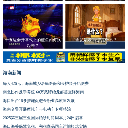
十五运会开幕式上的鳌鱼如何飘
“金发姑娘”经济是什么？
起来？
广告
海南新闻
每人426元，海南城乡居民医保和长护险开始缴费
南北协作反季养殖 60万尾盱眙龙虾苗空降海南
海口出台16条措施促进金融业高质量发展
海南交警开展摩托车与电动车专项整治
2025第三届三亚国际婚纱时尚周本月24日启幕
海口海关保障免税、完税商品同车运输模式实施