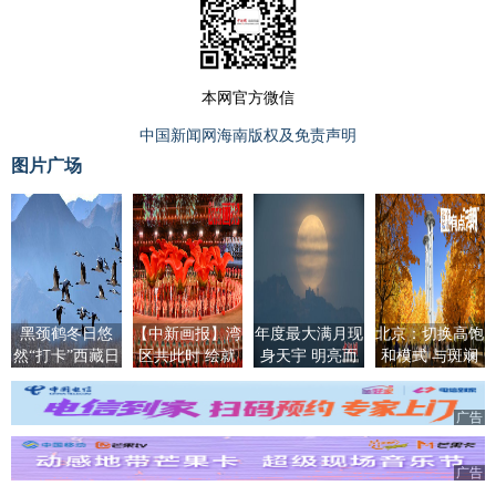
本网官方微信
中国新闻网海南版权及免责声明
图片广场
黑颈鹤冬日悠
【中新画报】湾
年度最大满月现
北京：切换高饱
然“打卡”西藏日
区共此时 绘就
身天宇 明亮而
和模式 与斑斓
喀则
全运华章
清晰
秋色撞个满怀
广告
广告