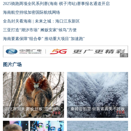
2025骑跑两项全民系列赛(海南·棋子湾站)赛事报名通道开启
海南航空持续加密国际航线网络
全岛封关看海南 | 未来之城：海口江东新区
三亚打造“潮汐市场” 摊贩安家“候鸟”方便
海南要素保障“组合拳” 推动重大项目"加速跑"
广告
图片广场
湖北寒潮来袭 金丝猴“雪中作乐”
秦岭迎初雪 银装素裹美不胜收