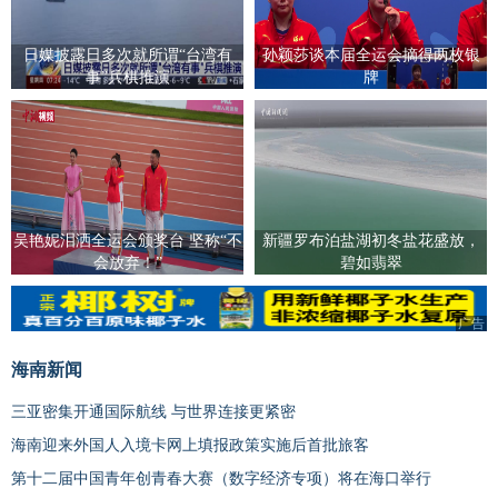
日媒披露日多次就所谓“台湾有
孙颖莎谈本届全运会摘得两枚银
事”兵棋推演
牌
吴艳妮泪洒全运会颁奖台 坚称“不
新疆罗布泊盐湖初冬盐花盛放，
会放弃！”
碧如翡翠
广告
海南新闻
三亚密集开通国际航线 与世界连接更紧密
海南迎来外国人入境卡网上填报政策实施后首批旅客
第十二届中国青年创青春大赛（数字经济专项）将在海口举行