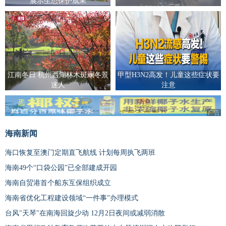
展示生态保护成果
江南冬日 杭州西湖林木斑斓冬景
甲型H3N2高发！儿童这些症状要
迷人
注意
广告
海南新闻
海口恢复至澳门定期直飞航线 计划每周执飞两班
海南49个“口袋公园”已全部建成开园
海南自贸港首个船东互保组织成立
海南省优化工程建设领域“一件事”办理模式
台风"天琴"在南海回旋少动 12月2日夜间或减弱消散