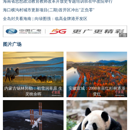
海南省思想政治教育教师改革开放史专题培训班在中改院举行
海口横沟村城市更新项目(二期)首开区‌冲出"正负零"
全岛封关看海南 | 向绿图强：临高金牌港开发区
广告
图片广场
内蒙古锡林郭勒：初雪润草原 生
安徽宣城：2000余亩红杉林逐渐
灵映余晖
变红