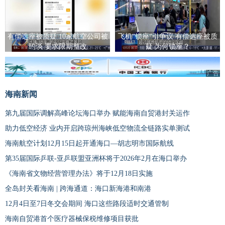
有偿选座被质疑 10家航空公司被
飞机“锁座”引争议 有偿选座被质
约谈 要求限期整改
疑 为何锁座？
广告
海南新闻
第九届国际调解高峰论坛海口举办 赋能海南自贸港封关运作
助力低空经济 业内开启跨琼州海峡低空物流全链路实单测试
海南航空计划12月15日起开通海口—胡志明市国际航线
第35届国际乒联-亚乒联盟亚洲杯将于2026年2月在海口举办
《海南省文物经营管理办法》将于12月18日实施
全岛封关看海南 | 跨海通道：海口新海港和南港
12月4日至7日冬交会期间 海口这些路段适时交通管制
海南自贸港首个医疗器械保税维修项目获批