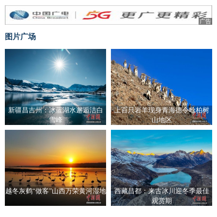
广告
图片广场
新疆昌吉州：冰蓝湖水邂逅洁白
上百只岩羊现身青海德令哈柏树
雪峰
山地区
越冬灰鹤“做客”山西万荣黄河湿地
西藏昌都：来古冰川迎冬季最佳
观赏期