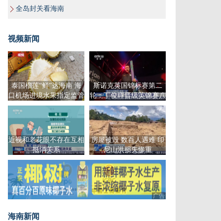
全岛封关看海南
视频新闻
泰国榴莲“鲜”达海南 海
斯诺克英国锦标赛第二
口机场进境水果指定监管
轮：丁俊晖晋级英锦赛八
场地迎首单业务
强
近视和老花眼不存在互相
房屋被毁 数百人遇难 印
抵消关系
尼山洪损失惨重
广告
海南新闻