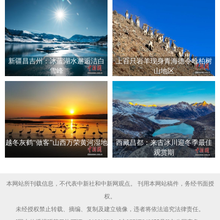
新疆昌吉州：冰蓝湖水邂逅洁白
上百只岩羊现身青海德令哈柏树
雪峰
山地区
越冬灰鹤“做客”山西万荣黄河湿地
西藏昌都：来古冰川迎冬季最佳
观赏期
本网站所刊载信息，不代表中新社和中新网观点。 刊用本网站稿件，务经书面授
权。
未经授权禁止转载、摘编、复制及建立镜像，违者将依法追究法律责任。