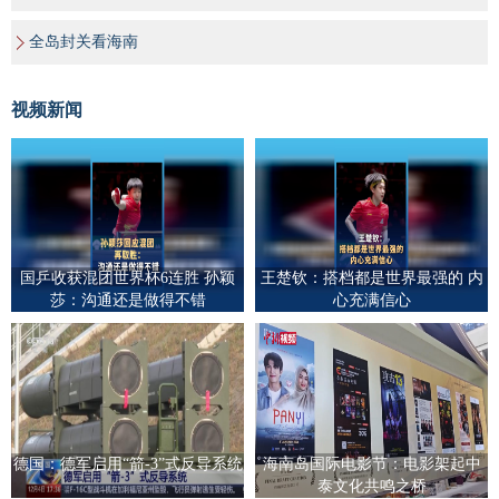
全岛封关看海南
视频新闻
国乒收获混团世界杯6连胜 孙颖
王楚钦：搭档都是世界最强的 内
莎：沟通还是做得不错
心充满信心
德国：德军启用“箭-3”式反导系统
海南岛国际电影节：电影架起中
泰文化共鸣之桥