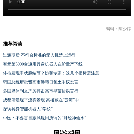
编辑：陈少婷
推荐阅读
过渡期后 不符合标准的无人机禁止运行
智元第5000台通用具身机器人在沪量产下线
体检发现甲状腺结节？协和专家：这几个指标需注意
韩国总统府批驳高市涉韩日领土争议发言
多国媒体刊文严厉抨击高市早苗错误言行
成都清晨现平流雾景观 高楼藏在“云海”中
探访具身智能机器人“学校”
中医：不要盲目跟风服用所谓的“月经神仙水”