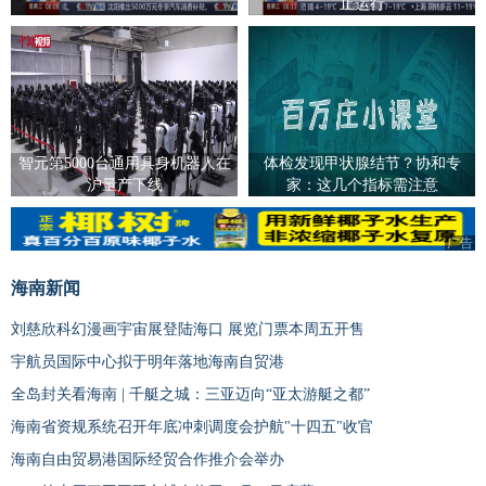
止运行
智元第5000台通用具身机器人在
体检发现甲状腺结节？协和专
沪量产下线
家：这几个指标需注意
广告
海南新闻
刘慈欣科幻漫画宇宙展登陆海口 展览门票本周五开售
宇航员国际中心拟于明年落地海南自贸港
全岛封关看海南 | 千艇之城：三亚迈向“亚太游艇之都”
海南省资规系统召开年底冲刺调度会护航"十四五"收官
海南自由贸易港国际经贸合作推介会举办