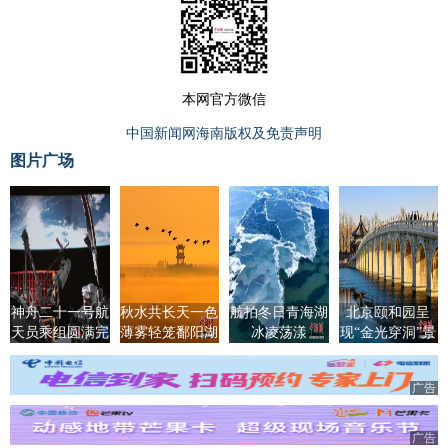
本网官方微信
中国新闻网海南版权及免责声明
图片广场
神舟二十一号航
秋水共长天一色
航拍冬日青海湖
北京颐和园呈
天员乘组圆满完
薄雾轻笼鄱阳湖
冰凌荡漾
现“金光穿洞”景
成第一次出舱活
观
动
广告
广告