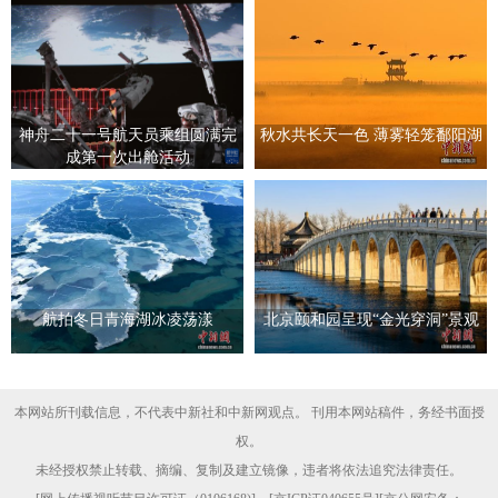
神舟二十一号航天员乘组圆满完
秋水共长天一色 薄雾轻笼鄱阳湖
成第一次出舱活动
航拍冬日青海湖冰凌荡漾
北京颐和园呈现“金光穿洞”景观
本网站所刊载信息，不代表中新社和中新网观点。 刊用本网站稿件，务经书面授
权。
未经授权禁止转载、摘编、复制及建立镜像，违者将依法追究法律责任。