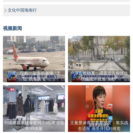
文化中国海南行
视频新闻
印度：印航一架客机被曝 “无
卢浮宫抢劫案：调查报告称抓住
证”载客执飞
窃贼或许就差“30秒”
羽绒服越重越保暖吗？4招教你选
王曼昱谈香港参赛感受：靠实战
对羽绒服
去适应 感受并找到感觉