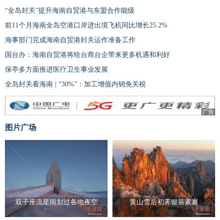
“全岛封关”提升海南自贸港与东盟合作能级
前11个月海南全岛空港口岸进出境飞机同比增长25.2%
海事部门完成海南自贸港封关运作准备工作
国台办：海南自贸港将给台商台企带来更多机遇和利好
保亭多方面推进医疗卫生事业发展
全岛封关看海南 | “30%”：加工增值内销免关税
广告
图片广场
双子座流星雨划过各地夜空
黄山雪后初霁银装素裹