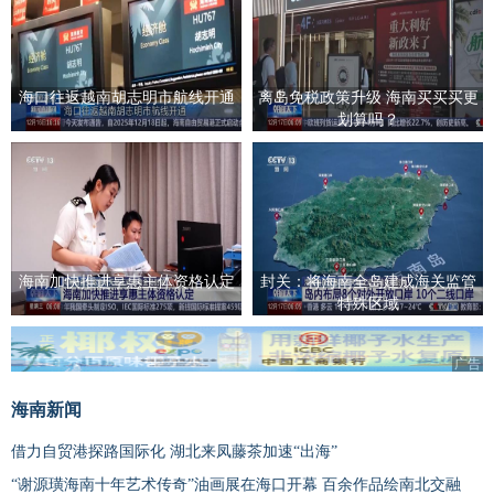
海口往返越南胡志明市航线开通
离岛免税政策升级 海南买买买更
划算吗？
海南加快推进享惠主体资格认定
封关：将海南全岛建成海关监管
特殊区域
广告
海南新闻
借力自贸港探路国际化 湖北来凤藤茶加速“出海”
“谢源璜海南十年艺术传奇”油画展在海口开幕 百余作品绘南北交融