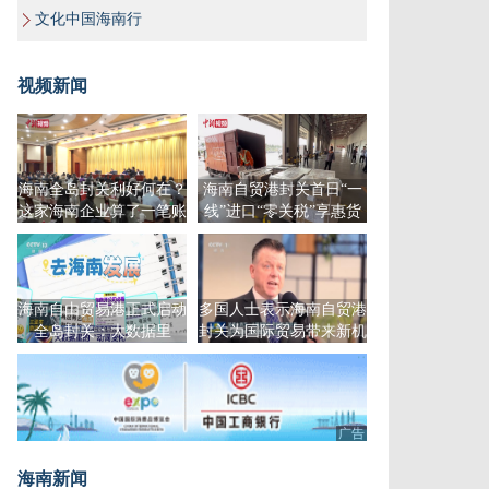
文化中国海南行
视频新闻
海南全岛封关利好何在？
海南自贸港封关首日“一
这家海南企业算了一笔账
线”进口“零关税”享惠货
物3.6亿元
海南自由贸易港正式启动
多国人士表示海南自贸港
全岛封关：大数据里
封关为国际贸易带来新机
的“动词变化”
遇
广告
海南新闻