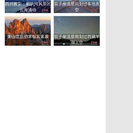
四川雅安：喇叭河风景区
双子座流星雨划过各地夜
云海涌动
空
黄山雪后初霁银装素裹
双子座流星雨划过西藏羊
湖上空