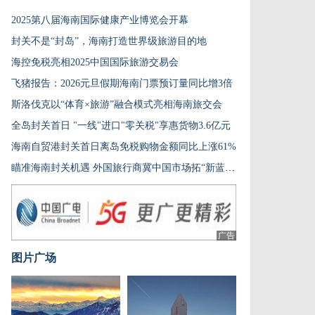
2025第八届海南国际健康产业博览会开幕
封关不是“封岛”，海南打造世界级旅游目的地
海控免税亮相2025中国国际旅游交易会
飞猪报告：2026元旦假期海南门票预订量同比增3倍
斯洛伐克以“体育×旅游”融合模式亮相海南旅交会
全岛封关首日 "一线"进口"零关税"享惠货物3.6亿元
海南自贸港封关首日离岛免税购物金额同比上涨61%
瞄准海南封关机遇 外国旅行商冀中国市场拓“新蓝海”
广告
图片广场