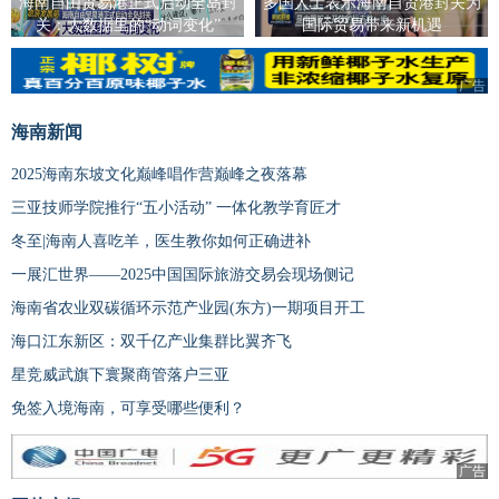
海南自由贸易港正式启动全岛封
多国人士表示海南自贸港封关为
关：大数据里的“动词变化”
国际贸易带来新机遇
广告
海南新闻
2025海南东坡文化巅峰唱作营巅峰之夜落幕
三亚技师学院推行“五小活动” 一体化教学育匠才
冬至|海南人喜吃羊，医生教你如何正确进补
一展汇世界——2025中国国际旅游交易会现场侧记
海南省农业双碳循环示范产业园(东方)一期项目开工
海口江东新区：双千亿产业集群比翼齐飞
星竞威武旗下寰聚商管落户三亚
免签入境海南，可享受哪些便利？
广告