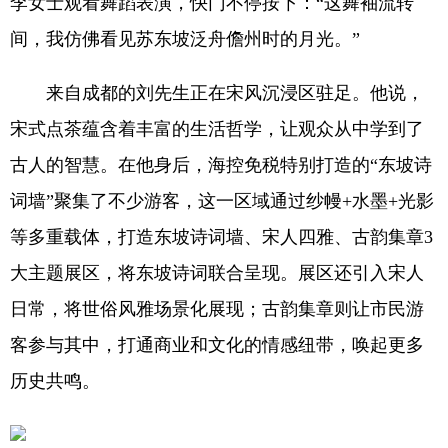
李女士观看舞蹈表演，快门不停按下：“这舞袖流转
间，我仿佛看见苏东坡泛舟儋州时的月光。”
来自成都的刘先生正在宋风沉浸区驻足。他说，
宋式点茶蕴含着丰富的生活哲学，让观众从中学到了
古人的智慧。在他身后，海控免税特别打造的“东坡诗
词墙”聚集了不少游客，这一区域通过纱幔+水墨+光影
等多重载体，打造东坡诗词墙、宋人四雅、古韵集章3
大主题展区，将东坡诗词联合呈现。展区还引入宋人
日常，将世俗风雅场景化展现；古韵集章则让市民游
客参与其中，打通商业和文化的情感纽带，唤起更多
历史共鸣。