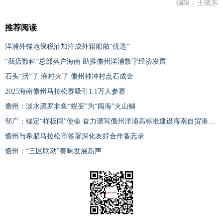
编辑：王晓东
推荐阅读
洋浦外锚地保税油加注成外籍船舶“优选”
“我店数科”总部落户海南 助推儋州洋浦数字经济发展
石头“活”了 渔村火了 儋州神冲村点石成金
2025海南儋州马拉松赛吸引1.1万人参赛
儋州：淡水黑罗非鱼“蜕变”为“闯海”火山鲷
邹广：锚定“样板间”使命 奋力谱写儋州洋浦高标准建设海南自贸港新篇章
儋州与希腊马拉松市签署深化友好合作备忘录
儋州：“三区联动”奏响发展新声