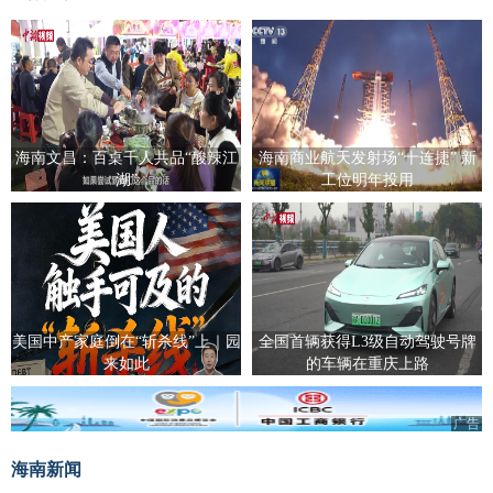
海南文昌：百桌千人共品“酸辣江
海南商业航天发射场“十连捷” 新
湖”
工位明年投用
美国中产家庭倒在“斩杀线”上｜园
全国首辆获得L3级自动驾驶号牌
来如此
的车辆在重庆上路
广告
海南新闻