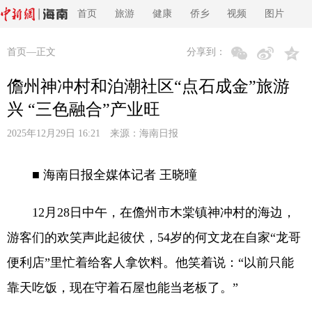
首页
旅游
健康
侨乡
视频
图片
首页
—正文
分享到：
儋州神冲村和泊潮社区“点石成金”旅游
兴 “三色融合”产业旺
2025年12月29日 16:21 来源：
海南日报
■ 海南日报全媒体记者 王晓曈
12月28日中午，在儋州市木棠镇神冲村的海边，
游客们的欢笑声此起彼伏，54岁的何文龙在自家“龙哥
便利店”里忙着给客人拿饮料。他笑着说：“以前只能
靠天吃饭，现在守着石屋也能当老板了。”