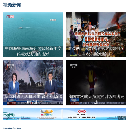
视频新闻
中国海警局南海分局掀起新年度
遭袭两日后委内瑞拉现状如何？
维权执法训练热潮
首都仍断水断电
莫斯科遭无人机袭击 多个机场临
我国首次航天员洞穴训练圆满完
时管制
成
广告