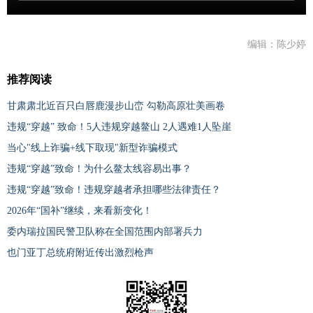
编辑：陈少婷
推荐阅读
甘肃肃北近百只白唇鹿漫步山峦 勾勒高原壮美画卷
违规“穿越” 致命！5人违规穿越鳌山 2人遇难1人坠崖
当心"线上诈骗+线下取现"新型诈骗模式
违规“穿越”致命！为什么鳌太线容易出事？
违规“穿越”致命！违规穿越者承担哪些法律责任？
2026年“国补”继续，来看新变化！
委内瑞拉国民警卫队称在全国范围内部署兵力
也门亚丁总统府附近传出激烈枪声