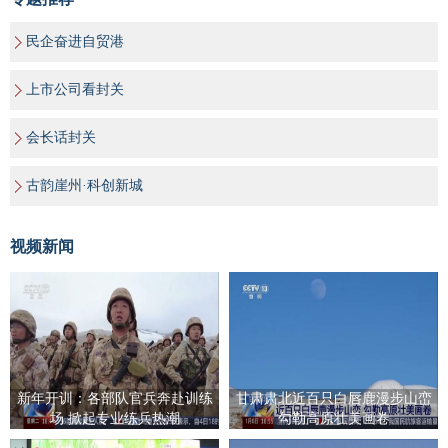
民企奋进自贸港
上市公司看封关
会长话封关
古韵崖州·科创新城
视频新闻
新年开训：各部队官兵奔赴训练
甘肃肃北近百只白唇鹿漫步山峦
场 掀起专业练兵热潮
勾勒高原壮美画卷