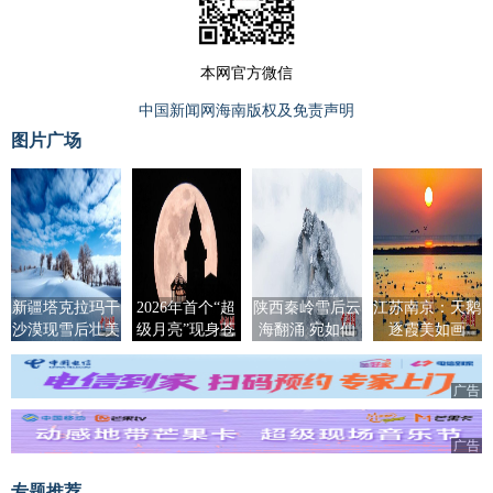
本网官方微信
中国新闻网海南版权及免责声明
图片广场
新疆塔克拉玛干
2026年首个“超
陕西秦岭雪后云
江苏南京：天鹅
沙漠现雪后壮美
级月亮”现身苍
海翻涌 宛如仙
逐霞美如画
景观
穹
境
广告
广告
专题推荐