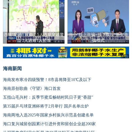
违规“穿越” 致命！5人违规穿越鳌
当心"线上诈骗+线下取现"新型诈
山 2人遇难1人坠崖
骗模式
广告
海南新闻
海南发布寒冷四级预警！8市县将降至10℃及以下
海南原创歌曲《守望》海口首发
五指山毛兴村：反季节蜜瓜畅销村民日子更“香甜”
第35届乒乓球亚洲杯将于2月举行 国乒名单出炉
海南两地入选2025年国家乡村振兴示范县创建名单
海口复兴城留创园累计引进外资和留创企业超200家