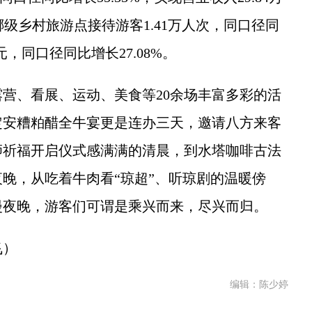
椰级乡村旅游点接待游客1.41万人次，同口径同
万元，同口径同比增长27.08%。
、看展、运动、美食等20余场丰富多彩的活
定安糟粕醋全牛宴更是连办三天，邀请八方来客
狮祈福开启仪式感满满的清晨，到水塔咖啡古法
晚，从吃着牛肉看“琼超”、听琼剧的温暖傍
漫夜晚，游客们可谓是乘兴而来，尽兴而归。
飞）
编辑：陈少婷