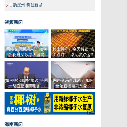
古韵崖州·科创新城
视频新闻
网络交易新规来了 如何
博主蹲守20余天解锁“墙
强化对AI数字人监管
面点灯”，愿见者好运常
伴
如何整治低俗“擦边”等网
网络交易新规来了 如何
络直播电商乱象
整治直播电商乱象？
广告
海南新闻