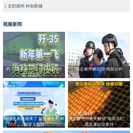
古韵崖州·科创新城
视频新闻
歼-35新年第一飞！试飞机为何
陈志被押解回国 画面公布
是“绿皮机”？
网络交易新规来了 如何强化对AI
博主蹲守20余天解锁“墙面点灯”，
数字人监管
愿见者好运常伴