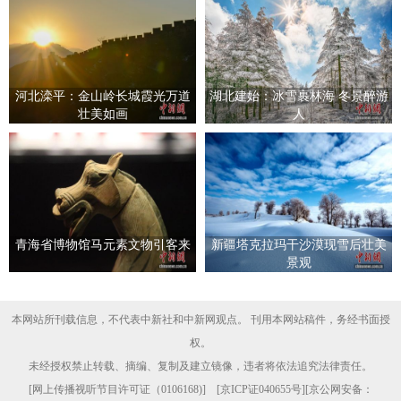
河北滦平：金山岭长城霞光万道
湖北建始：冰雪裹林海 冬景醉游
壮美如画
人
青海省博物馆马元素文物引客来
新疆塔克拉玛干沙漠现雪后壮美
景观
本网站所刊载信息，不代表中新社和中新网观点。 刊用本网站稿件，务经书面授
权。
未经授权禁止转载、摘编、复制及建立镜像，违者将依法追究法律责任。
[
网上传播视听节目许可证（0106168)
] [
京ICP证040655号
][京公网安备：