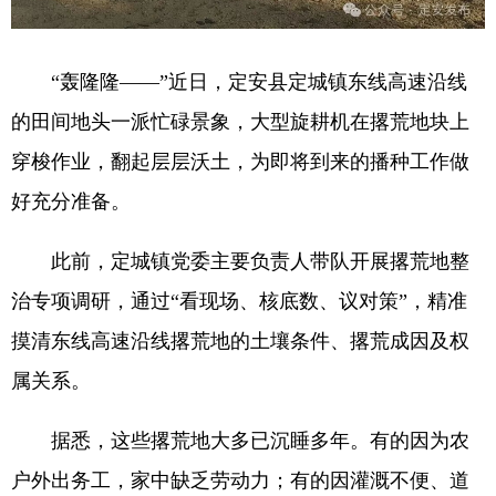
“轰隆隆——”近日，定安县定城镇东线高速沿线
的田间地头一派忙碌景象，大型旋耕机在撂荒地块上
穿梭作业，翻起层层沃土，为即将到来的播种工作做
好充分准备。
此前，定城镇党委主要负责人带队开展撂荒地整
治专项调研，通过“看现场、核底数、议对策”，精准
摸清东线高速沿线撂荒地的土壤条件、撂荒成因及权
属关系。
据悉，这些撂荒地大多已沉睡多年。有的因为农
户外出务工，家中缺乏劳动力；有的因灌溉不便、道