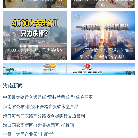
冬
4000人奔赴合川，只为杀猪？
《一步不停歇 半步不退让》第三
集《清理“围猎”污染源》
广告
海南新闻
中国最大钢质入级游艇“亚特兰蒂斯号”落户三亚
海南省公布3批次不合格弹簧软床垫产品
海口海甸二东路部分路段今起实行交通管制
海口国家高新区打造零碳园区“样板间”
屯昌：大同产业园“上新”忙