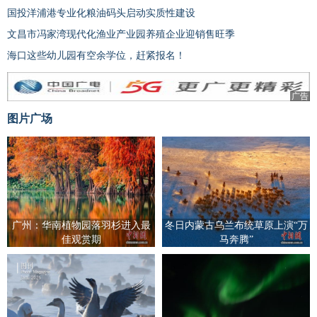
国投洋浦港专业化粮油码头启动实质性建设
文昌市冯家湾现代化渔业产业园养殖企业迎销售旺季
海口这些幼儿园有空余学位，赶紧报名！
广告
图片广场
广州：华南植物园落羽杉进入最
冬日内蒙古乌兰布统草原上演“万
佳观赏期
马奔腾”