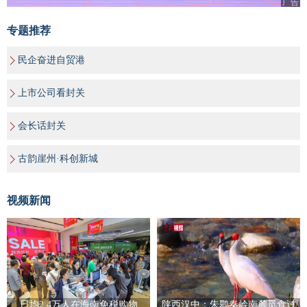
广告
专题推荐
民企奋进自贸港
上市公司看封关
会长话封关
古韵崖州·科创新城
视频新闻
日均2.4万人在海南免税购物
陕西汉中：朱鹮秦岭南麓觅食过