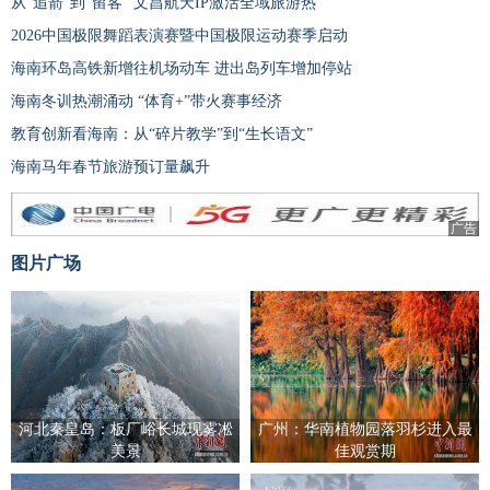
从“追箭”到“留客” 文昌航天IP激活全域旅游热
2026中国极限舞蹈表演赛暨中国极限运动赛季启动
海南环岛高铁新增往机场动车 进出岛列车增加停站
海南冬训热潮涌动 “体育+”带火赛事经济
教育创新看海南：从“碎片教学”到“生长语文”
海南马年春节旅游预订量飙升
广告
图片广场
河北秦皇岛：板厂峪长城现雾凇
广州：华南植物园落羽杉进入最
美景
佳观赏期