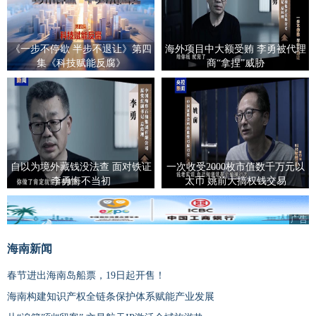
《一步不停歇 半步不退让》第四
海外项目中大额受贿 李勇被代理
集《科技赋能反腐》
商“拿捏”威胁
自以为境外藏钱没法查 面对铁证
一次收受2000枚市值数千万元以
李勇悔不当初
太币 姚前大搞权钱交易
广告
海南新闻
春节进出海南岛船票，19日起开售！
海南构建知识产权全链条保护体系赋能产业发展