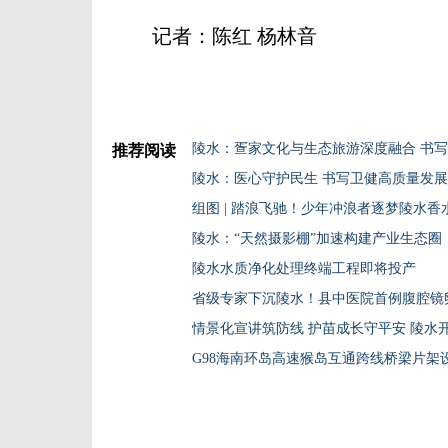
记者：陈红 杨林音
陵水：疍家文化与生态旅游深度融合 书
推荐阅读
陵水：医心守护民生 书写卫健高质量发
组图 | 踏浪飞驰！少年冲浪者逐梦陵水香
陵水：“天然摄影棚”加速构建产业生态圈
陵水水质净化处理终端工程即将投产
省级专家下沉陵水！县中医院首例腹腔镜
情景化宣讲筑防线 护苗成长守平安 陵水
G98海南环岛高速猴岛互通跨线桥梁片架