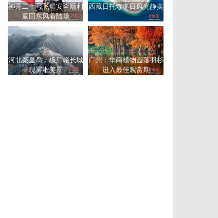
神舟二十号飞船安全顺利
西藏日托寺冬日风光静美
返回东风着陆场
河北秦皇岛：板厂峪长城
广州：华南植物园落羽杉
现雾凇美景
进入最佳观赏期