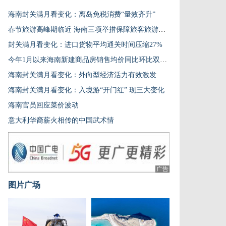
海南封关满月看变化：离岛免税消费“量效齐升”
春节旅游高峰期临近 海南三项举措保障旅客旅游体验
封关满月看变化：进口货物平均通关时间压缩27%
今年1月以来海南新建商品房销售均价同比环比双增长
海南封关满月看变化：外向型经济活力有效激发
海南封关满月看变化：入境游“开门红” 现三大变化
海南官员回应菜价波动
意大利华裔薪火相传的中国武术情
广告
图片广场