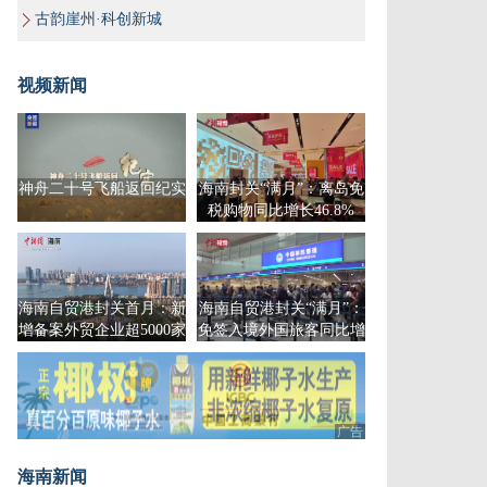
古韵崖州·科创新城
视频新闻
神舟二十号飞船返回纪实
海南封关“满月”：离岛免
税购物同比增长46.8%
海南自贸港封关首月：新
海南自贸港封关“满月”：
增备案外贸企业超5000家
免签入境外国旅客同比增
长64%
广告
海南新闻