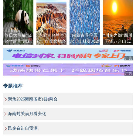
旅日大熊猫“晓
内蒙古乌兰察
内蒙古呼伦贝
“川东之巅”四川
晓”“蕾蕾”顺利
布：红崖台地色
尔：山林雾凇银
万源八台山云
回国
彩浓烈景色壮美
装素裹如仙境
海、日出、佛
光、雪景同框
广告
广告
专题推荐
聚焦2026海南省市(县)两会
海南封关满月看变化
民企奋进自贸港