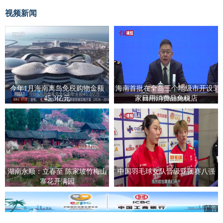
视频新闻
今年1月海南离岛免税购物金额
海南首批在全岛三个地级市开设5
45.3亿元
家日用消费品免税店
湖南永顺：立春至 陈家坡竹梅山
中国羽毛球女队晋级亚团赛八强
寨花开满园
广告