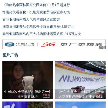
《海南热带雨林国家公园条例》5月1日起施行
海南封关看变化：机场免税消费渐成旅客习惯
春节假期海南省天气总体较好适宜出游
海南日用消费品免税店开业首日销售额48.88万元
春节假期海南岛内三大机场预计运送旅客191.5万人次
广告
图片广场
中国首次全景式展示华夏第一个
（米兰冬奥会）雪橇项目女子单
王朝文化脉络
人赛在科尔蒂纳滑行中心举行