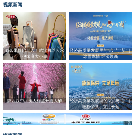
视频新闻
做饭带娃陪老人！武汉机器人承
经济高质量发展里的“心”与“新”｜
包家庭大小事
冰雪燃情 经济焕新
陕西汉中：美人梅盛开惹人醉
经济高质量发展里的“心”与“新”｜
能源保供，立足长远
广告