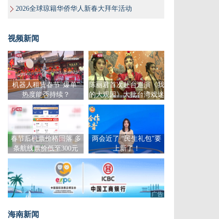
2026全球琼籍华侨华人新春大拜年活动
视频新闻
机器人租赁春节“爆单”
陈丽君首次赴台巡演《我
热度能否持续？
的大观园》大批台湾戏迷
到场支持
春节后机票价格回落 多
两会近了 “民生礼包”要
条航线票价低至300元
上新了！
广告
海南新闻