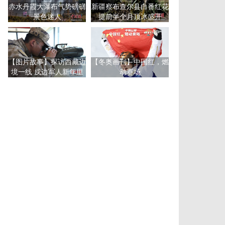
赤水丹霞大瀑布气势磅礴
新疆察布查尔县白番红花
景色迷人
提前半个月顶冰盛开
【图片故事】探访西藏边
【冬奥画刊】中国红，燃
境一线 戍边军人新年里
动赛场
的高海拔坚守