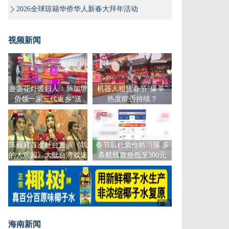
2026全球琼籍华侨华人新春大拜年活动
视频新闻
盏盏花灯暖归人：新加坡
机器人租赁春节“爆单”
侨领一家三代返乡“送
热度能否持续？
灯”传年俗
陈丽君首次赴台巡演《我
春节后机票价格回落 多
的大观园》大批台湾戏迷
条航线票价低至300元
到场支持
广告
海南新闻