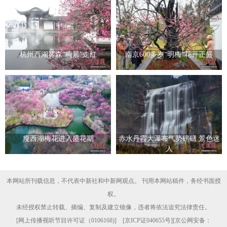
杭州西湖雾森“梅景”走红
南京600多岁“明梅”花开正盛
瘦西湖梅花进入盛花期
赤水丹霞大瀑布气势磅礴 景色迷
人
本网站所刊载信息，不代表中新社和中新网观点。 刊用本网站稿件，务经书面授
权。
未经授权禁止转载、摘编、复制及建立镜像，违者将依法追究法律责任。
[
网上传播视听节目许可证（0106168)
] [
京ICP证040655号
][京公网安备：