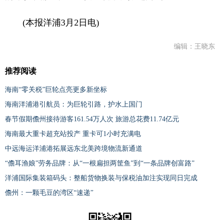
(本报洋浦3月2日电)
编辑：王晓东
推荐阅读
海南“零关税”巨轮点亮更多新坐标
海南洋浦港引航员：为巨轮引路，护水上国门
春节假期儋州接待游客161.54万人次 旅游总花费11.74亿元
海南最大重卡超充站投产 重卡可1小时充满电
中远海运洋浦港拓展远东北美跨境物流新通道
“儋耳渔娘”劳务品牌：从“一根扁担两筐鱼”到“一条品牌创富路”
洋浦国际集装箱码头：整船货物换装与保税油加注实现同日完成
儋州：一颗毛豆的湾区“速递”