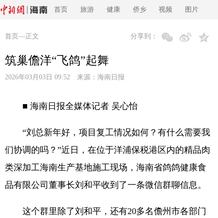
首页
旅游
健康
侨乡
视频
图片
首页
—正文
分享到：
筑巢儋洋“飞鸽”起舞
2026年03月03日 09:52 来源：
海南日报
■ 海南日报全媒体记者 吴心怡
“刘总新年好，项目复工情况如何？有什么需要我
们协调的吗？”近日，在位于洋浦保税港区内的精品肉
类深加工海南生产基地施工现场，海南省鸽鸽健康食
品有限公司董事长刘和平收到了一条微信群聊信息。
这个群里除了刘和平，还有20多名儋州市各部门