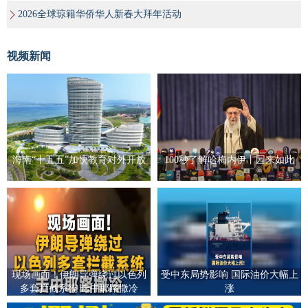
2026全球琼籍华侨华人新春大拜年活动
视频新闻
海南“十五五”加快教育对外开放
100秒了解哈梅内伊丨园来如此
现场画面！伊朗导弹绕过以色列
受中东局势影响 国际油价大幅上
多套拦截系统 击中耶路撒冷
涨