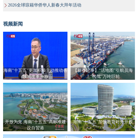
2026全球琼籍华侨华人新春大拜年活动
视频新闻
海南“十五五”更加积极主动推动各
【新春纪事】“活地图”引航员海
领域改革开放
上“代驾”万吨巨轮
开放为先 海南“十五五”高标准建
海南“十五五”加快教育对外开放
设自贸港