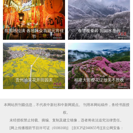
氛围感拉满 各地民众喜迎元宵佳
春雪覆秦岭 宛如水墨画
节
贵州油菜花开田园美
福建大田樱花绽放美不胜收
本网站所刊载信息，不代表中新社和中新网观点。 刊用本网站稿件，务经书面授
权。
未经授权禁止转载、摘编、复制及建立镜像，违者将依法追究法律责任。
[
网上传播视听节目许可证（0106168)
] [
京ICP证040655号
][京公网安备：