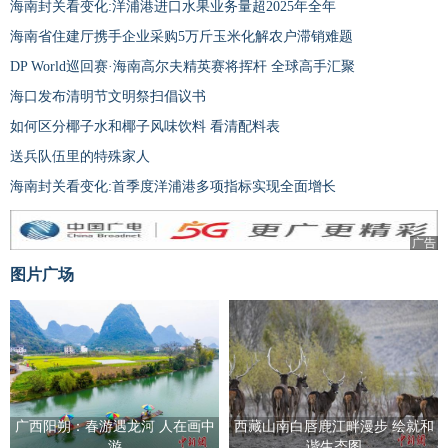
海南封关看变化:洋浦港进口水果业务量超2025年全年
海南省住建厅携手企业采购5万斤玉米化解农户滞销难题
DP World巡回赛·海南高尔夫精英赛将挥杆 全球高手汇聚
海口发布清明节文明祭扫倡议书
如何区分椰子水和椰子风味饮料 看清配料表
送兵队伍里的特殊家人
海南封关看变化:首季度洋浦港多项指标实现全面增长
广告
图片广场
广西阳朔：春游遇龙河 人在画中
西藏山南白唇鹿江畔漫步 绘就和
游
谐生态图