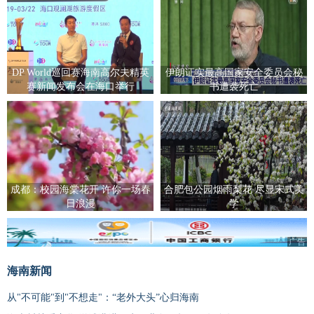
DP World巡回赛海南高尔夫精英
伊朗证实最高国家安全委员会秘
赛新闻发布会在海口举行
书遭袭死亡
成都：校园海棠花开 许你一场春
合肥包公园烟雨梨花 尽显宋式美
日浪漫
学
广告
海南新闻
从"不可能"到"不想走"：“老外大头”心归海南