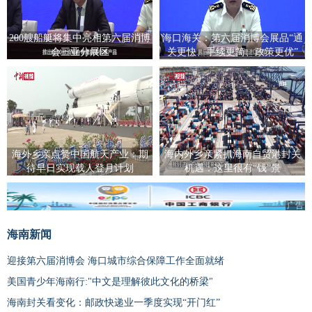
200艘船艇将集中亮相第六届消博
海口海关：第六届消博会展品“通
会三亚分展区
关更快、手续更简、政策更优”
海外乡亲点赞中国航天产业：期
海内外乡亲紧抓海南自贸港封关
待早日实现载人登月计划
机遇：这里很有“钱”景
广告
海南新闻
迎接第六届消博会 海口城市综合保障工作全面就绪
美国青少年海南行:"中文是理解彼此文化的桥梁"
海南封关看变化：邮政快递业一季度实现“开门红”