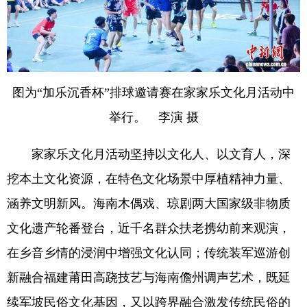
图为“加乐沉香杯”排球邀请赛在家家乐文化月活动中
举行。 李演 摄
家家乐文化月活动坚持以文化人、以文育人，深
挖本土文化资源，在特色文化场景中厚植精神力量、
涵养文明新风。海南木偶戏、琼剧两大国家级非物质
文化遗产轮番登台，近千名群众扶老携幼前来观演，
在乡音乡情的浸润中增强文化认同；传统装军巡游创
新融合福建莆田高跷技艺与海南儋州调声艺术，既延
续军坡民俗文化基因，又以跨界融合激发传统民俗的