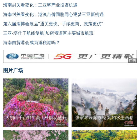
海南封关看变化：三亚释产业投资机遇
海南封关看变化：港澳台侨同胞同心逐梦三亚新机遇
第六届消博会展品"通关更快、手续更简、政策更优"
三亚-塔什干航线复航 加密俄语区主要城市航班
海南自贸港会成为避税港吗？
广告
图片广场
大别山千亩野生高山杜鹃花盛开
张家界云雾缭绕 宛如水墨画卷