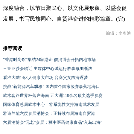
深度融合，以节日聚民心、以文化展形象、以盛会促
发展，书写民族同心、自贸港奋进的精彩篇章。(完)
编辑：李奥迪
推荐阅读
“香港时尚馆”集结24家港企 借消博会开拓内地市场
三亚亚沙会临近 主媒体中心试运行赛事氛围渐浓
看准大陆14亿人健康大市场 台商父女跨海逐梦
挑战"新能源汽车飘移" 国内首个国家级赛事落地海口
武术套路世界杯落户海南 五大洲110余名顶尖选手参赛
国家体育总局武术中心：将系统性支持海南武术发展
雅诗兰黛六度参展消博会：正持续布局海南自贸港
六届消博会“元老”参展：冀中医药健康食品“入岛出海”