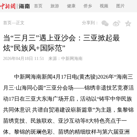
首页
旅游
健康
侨乡
视频
图片
首页
—正文
分享到：
当“三月三”遇上亚沙会：三亚掀起最
炫“民族风+国际范”
2026年04月18日 11:51 来源：
中新网海南
中新网海南新闻4月17日电(黄杰骏)2026年“海南三
月三·山海同心圆”三亚分会场——锦绣非遗技艺竞赛活
动17日在三亚大东海广场开启，活动以“铸牢中华民族
共同体意识 共谱自贸港建设崭新篇章”为主题，集黎锦
苗绣竞技、民族联欢、亚沙互动等8大特色亮点于一
体。黎锦的斑斓色彩、苗绣的精细纹样与第六届亚洲