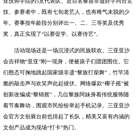
亚技师学院的5支代表队、近百名黎苗非遗好手同台竞
技。参赛者中，既有七旬老艺人，也有稚气未脱的少
年。赛事按年龄段分别评出一、二、三等奖及优秀
奖，真正实现了“以赛促学、以赛传艺”。
活动现场还是一场沉浸式的民族联欢。三亚亚沙
会吉祥物“亚亚”刚一现身，便被孩子们团团围住。它
们憨态可掬地跳起国家级非遗“黎族打柴舞”，竹竿清
脆的敲击声与欢笑声此起彼伏。网络爆款“椰子摇”被
创新改编成“黎锦摇”，几位黎族阿妹身着传统服饰随
着节奏舞动，围观市民纷纷举起手机记录。三亚亚沙
会官方文创展台前也排起了长队，精美又富有内涵的
文创产品成为现场“打卡”热门。