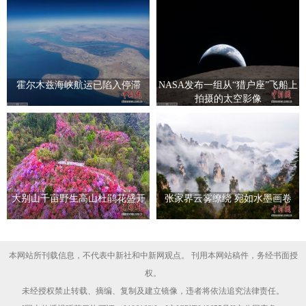
霍尔木兹海峡航运已陷入停滞
NASA发布一组从“猎户座”飞船上
拍摄的太空影像
大别山千亩野生高山杜鹃花盛开
张家界云雾缭绕 宛如水墨画卷
本网站所刊载信息，不代表中新社和中新网观点。 刊用本网站稿件，务经书面授
权。
未经授权禁止转载、摘编、复制及建立镜像，违者将依法追究法律责任。