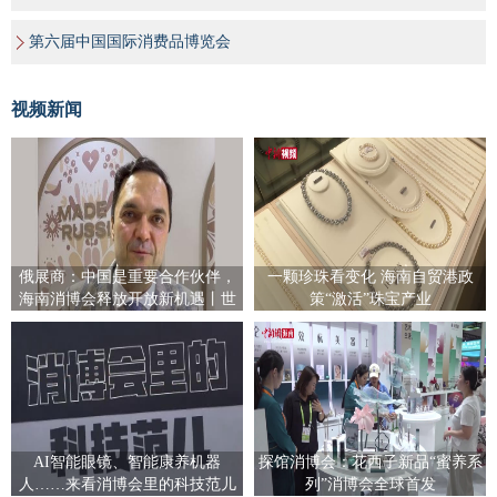
第六届中国国际消费品博览会
视频新闻
俄展商：中国是重要合作伙伴，
一颗珍珠看变化 海南自贸港政
海南消博会释放开放新机遇丨世
策“激活”珠宝产业
界观
AI智能眼镜、智能康养机器
探馆消博会：花西子新品“蜜养系
人……来看消博会里的科技范儿
列”消博会全球首发