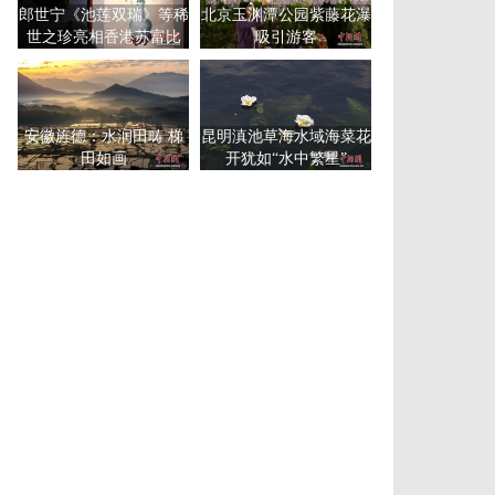
郎世宁《池莲双瑞》等稀
北京玉渊潭公园紫藤花瀑
世之珍亮相香港苏富比
吸引游客
安徽旌德：水润田畴 梯
昆明滇池草海水域海菜花
田如画
开犹如“水中繁星”