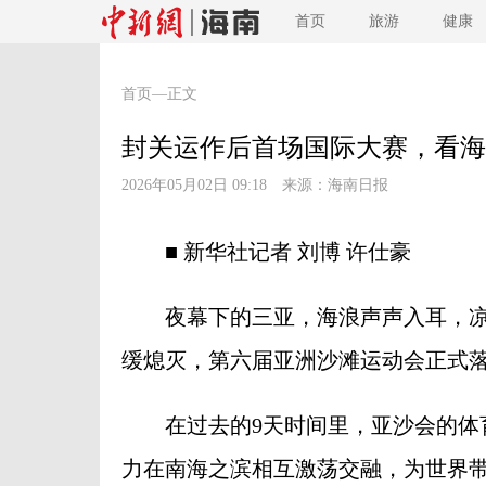
首页
旅游
健康
首页
—正文
封关运作后首场国际大赛，看海
2026年05月02日 09:18 来源：
海南日报
■ 新华社记者 刘博 许仕豪
夜幕下的三亚，海浪声声入耳，凉风
缓熄灭，第六届亚洲沙滩运动会正式
在过去的9天时间里，亚沙会的体育
力在南海之滨相互激荡交融，为世界