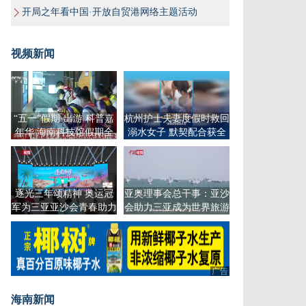
开局之年看中国·开放自贸港网络主题活动
视频新闻
“五一”假期·出游 科普嘉
杭州护士夫妻度假时救回
年华 海南科技馆假期全
溺水女子 默契配合获全
新升级
网点赞
逐光三年颂精神 奥运冠
亚奥理事会总干事：亚沙
军为三亚亚沙会青春助力
会助力三亚成为世界旅游
目的地
广告
海南新闻