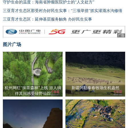
守护生命的温度：海南省肿瘤医院护士的“人文处方”
三亚育才生态区那受村办好民生实事：“三项举措”抓实灌溉水沟修缮
三亚育才生态区：延伸基层服务触角 办好民生实事
广告
图片广场
杭州网红“抹茶森林”上线 游人徜
新疆阿勒泰春牧场生机盎然
徉其间感受绿野仙踪