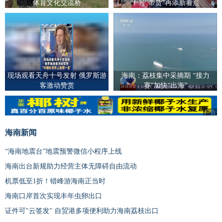
体育文化交流桥
十号“带货”再添新看点
现场观看天舟十号发射 俄罗斯游
海南：荔枝集中采摘期 “接力
客激动赞赏
赛”加快“出海”
广告
海南新闻
“海南地震台”地震预警微信小程序上线
海南出台新规助力经营主体无障碍自由流动
机票低至1折！错峰游海南正当时
海南口岸首次实现丰年虫卵出口
证件可"云签发" 自贸港多项便利助力海南荔枝出口