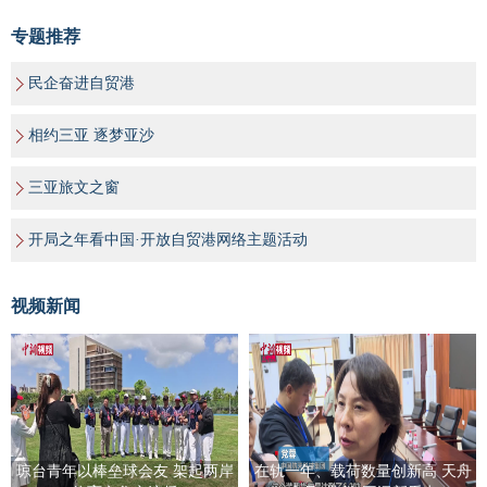
专题推荐
民企奋进自贸港
相约三亚 逐梦亚沙
三亚旅文之窗
开局之年看中国·开放自贸港网络主题活动
视频新闻
琼台青年以棒垒球会友 架起两岸
在轨一年、载荷数量创新高 天舟